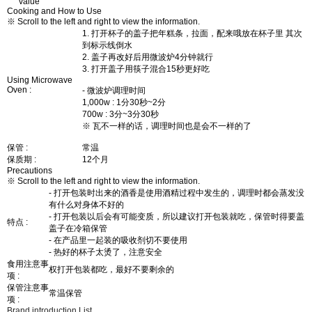
value
Cooking and How to Use
※ Scroll to the left and right to view the information.
1. 打开杯子的盖子把年糕条，拉面，配来哦放在杯子里 其次
到标示线倒水
2. 盖子再改好后用微波炉4分钟就行
3. 打开盖子用筷子混合15秒更好吃
Using Microwave
Oven :
- 微波炉调理时间
1,000w : 1分30秒~2分
700w : 3分~3分30秒
※ 瓦不一样的话，调理时间也是会不一样的了
保管 :
常温
保质期 :
12个月
Precautions
※ Scroll to the left and right to view the information.
- 打开包装时出来的酒香是使用酒精过程中发生的，调理时都会蒸发没
有什么对身体不好的
- 打开包装以后会有可能变质，所以建议打开包装就吃，保管时得要盖
特点 :
盖子在冷箱保管
- 在产品里一起装的吸收剂切不要使用
- 热好的杯子太烫了，注意安全
食用注意事
权打开包装都吃，最好不要剩余的
项 :
保管注意事
常温保管
项 :
Brand introduction
List