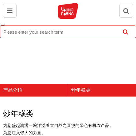
产品介绍
炒年糕类
公司介绍
炒年糕类
品牌介绍
年糕汤类
炒年糕类
产品介绍
年糕类
为您盛起满满一碗洋溢着大自然之喜悦的绿色有机农产品。
宣传中心
煎饼类
为您注入强大的力量。