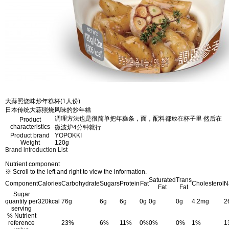
大蒜照烧味炒年糕杯(1人份)
日本传统大蒜照烧风味的炒年糕
调理方法也是很简单把年糕条，面，配料都放在杯子里 然后在
Product
characteristics
微波炉4分钟就行
Product brand
YOPOKKI
Weight
120g
Brand introduction
List
Nutrient component
※ Scroll to the left and right to view the information.
Saturated
Trans
Component
Calories
Carbohydrate
Sugars
Protein
Fat
Cholesterol
N
Fat
Fat
Sugar
quantity per
320kcal
76g
6g
6g
0g
0g
0g
4.2mg
2
serving
% Nutrient
reference
23%
6%
11%
0%
0%
0%
1%
1