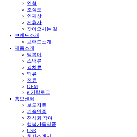
연혁
조직도
인재상
제휴사
찾아오시는 길
브랜드소개
브랜드소개
제품소개
떡볶이
스낵류
김치류
떡류
전류
OEM
e-카탈로그
홍보센터
보도자료
기술인증
전시회 참여
행복가득영풍
CSR
회사소개서