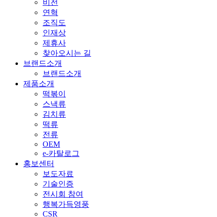
비전
연혁
조직도
인재상
제휴사
찾아오시는 길
브랜드소개
브랜드소개
제품소개
떡볶이
스낵류
김치류
떡류
전류
OEM
e-카탈로그
홍보센터
보도자료
기술인증
전시회 참여
행복가득영풍
CSR