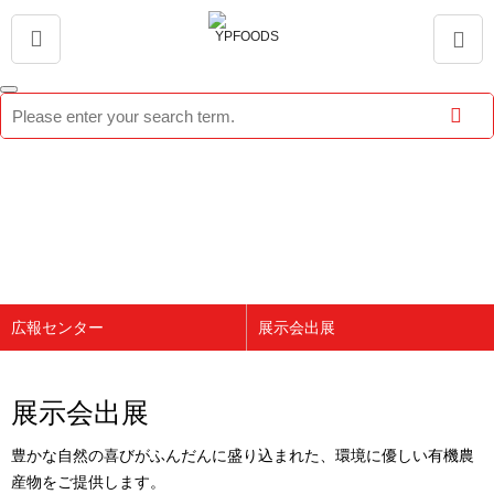
広報センター
展示会出展
会社紹介
報道資料
ブランド紹介
技術認証
展示会出展
製品紹介
展示会出展
豊かな自然の喜びがふんだんに盛り込まれた、環境に優しい有機農
広報センター
産物をご提供します。