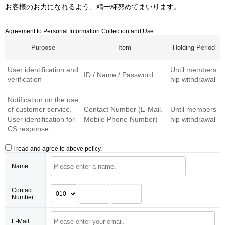
お客様サポート
お客様のお力になれるよう、精一杯努めてまいります。
Agreement to Personal Information Collection and Use
Purpose
Item
Holding Period
User identification and
Until members
ID / Name / Password
verification
hip withdrawal
Notification on the use
of customer service,
Contact Number (E-Mail,
Until members
User identification for
Mobile Phone Number)
hip withdrawal
CS response
I read and agree to above policy.
Name
Contact
Number
E-Mail