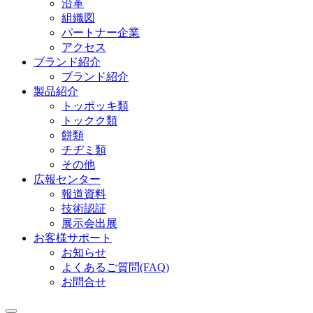
沿革
組織図
パートナー企業
アクセス
ブランド紹介
ブランド紹介
製品紹介
トッポッキ類
トックク類
餅類
チヂミ類
その他
広報センター
報道資料
技術認証
展示会出展
お客様サポート
お知らせ
よくあるご質問(FAQ)
お問合せ