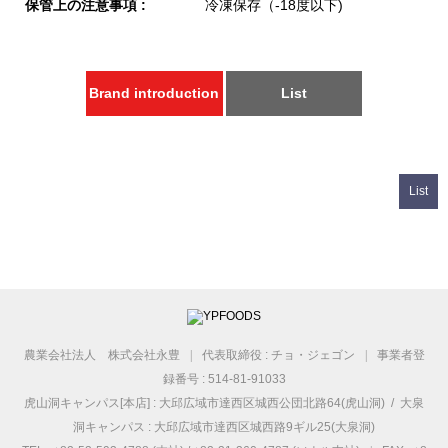
保管上の注意事項 :
冷凍保存（-18度以下)
Brand introduction
List
List
農業会社法人 株式会社永豊
|
代表取締役 : チョ・ジェゴン
|
事業者登
録番号 : 514-81-91033
虎山洞キャンパス[本店] : 大邱広域市達西区城西公団北路64(虎山洞) / 大泉
洞キャンパス : 大邱広域市達西区城西路9ギル25(大泉洞)