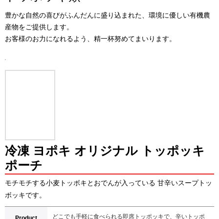
製品紹介
餅類
豊かな自然の喜びがふんだんに盛り込まれた、環境に優しい有機農
広報センター
チヂミ類
産物をご提供します。
お客様サポート
その他
お客様のお力になれるよう、精一杯努めてまいります。
冷凍 ヨポキ オリジナル トッポッキ
ポーチ
モチモチする小麦トッボキとおでんが入っている 甘辛いスープトッ
ボッキです。
どこでも手軽に食べられる即席トッポッキで、辛いトッポ
Product