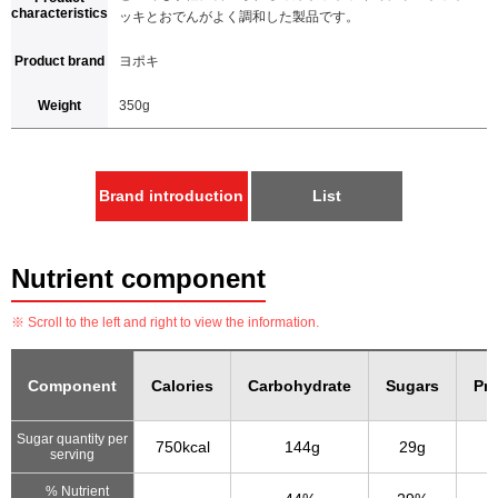
characteristics
ッキとおでんがよく調和した製品です。
Product brand
ヨポキ
Weight
350g
Brand introduction
List
Nutrient component
※ Scroll to the left and right to view the information.
Component
Calories
Carbohydrate
Sugars
Pro
Sugar quantity per
750kcal
144g
29g
2
serving
% Nutrient