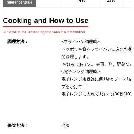
44%
29%
4
reference value
Cooking and How to Use
※ Scroll to the left and right to view the information.
調理方法：
<フライパン調理時>
トッポッキ餅をフライパンに入れた後、
間調理します。
お好みでおでん、春雨、卵、野菜など
<電子レンジ調理時>
電子レンジ用容器に餅1袋とソース1
プをかけて
電子レンジに入れて1分~1分30秒(100
保管方法 :
冷凍